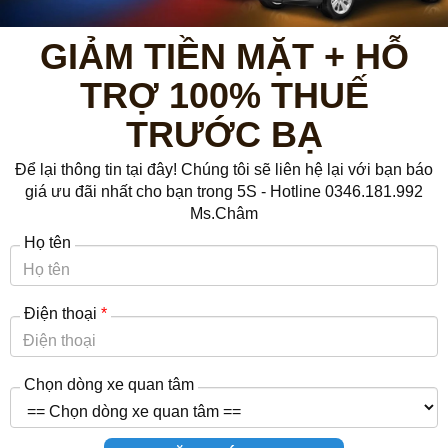
GIẢM TIỀN MẶT + HỖ
TRỢ 100% THUẾ
Các khoản điều kiện vay vốn khi mua xe ô tô trả góp tại các ngân hàng hiện nay
TRƯỚC BẠ
3) Tài sản bảo đảm
Để lại thông tin tại đây! Chúng tôi sẽ liên hệ lại với bạn báo
giá ưu đãi nhất cho bạn trong 5S - Hotline 0346.181.992
Tài sản bảo đảm là chính xe ô tô vay mua.
Ms.Châm
Tài sản khác thuộc sở hữu của khách hàng/bên thứ ba.
Họ tên
Kết hợp hai hình thức bảo đảm trên.
Điện thoại
*
Chọn dòng xe quan tâm