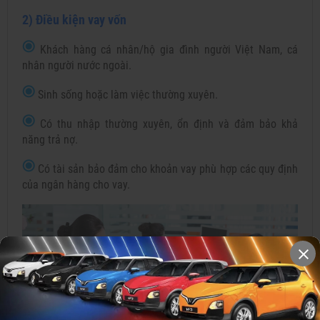
2) Điều kiện vay vốn
Khách hàng cá nhân/hộ gia đình người Việt Nam, cá
nhân người nước ngoài.
Sinh sống hoặc làm việc thường xuyên.
Có thu nhập thường xuyên, ổn định và đảm bảo khả
năng trả nợ.
Có tài sản bảo đảm cho khoản vay phù hợp các quy định
của ngân hàng cho vay.