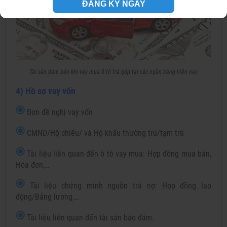
ĐĂNG KÝ NGAY
Tài sản đảm bảo khi vay mua ô tô trả góp tại các ngân hàng hiện nay
4) Hồ sơ vay vốn
Đơn đề nghị vay vốn
CMND/Hộ chiếu/ và Hộ khẩu thường trú/tạm trú
Tài liệu liên quan đến ô tô vay mua: Hợp đồng mua bán,
Hóa đơn,…
Tài liệu chứng minh nguồn trả nợ: Hợp đồng lao
động/Bảng lương,…
Tài liệu liên quan đến tài sản bảo đảm.