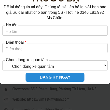
Để lại thông tin tại đây! Chúng tôi sẽ liên hệ lại với bạn báo
giá ưu đãi nhất cho bạn trong 5S - Hotline 0346.181.992
HỖ TRỢ KHÁCH HÀNG
Ms.Châm
Bảng giá xe VinFast
Họ tên
Đăng ký báo giá ưu đãi
Đăng ký lái thử VinFast
Điện thoại
*
VINFAST MỸ ĐÌNH
Chọn dòng xe quan tâm
Hotline: 0346.181.992
ĐĂNG KÝ NGAY
Email: champhung0108@gmail.com
Showroom: Số 8 Phạm Hùng, Phường Từ Liêm, Hà Nội
Website: https://vinfast-mydinh.com
Chính sách bảo mật thông tin cá nhân