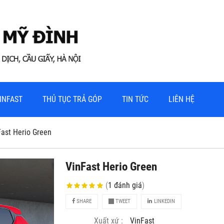
INFAST
THỦ TỤC TRẢ GÓP
TIN TỨC
LIÊN HỆ
Fast Herio Green
VinFast Herio Green
(
1
đánh giá
)
SHARE
TWEET
LINKEDIN
Xuất xứ :
VinFast