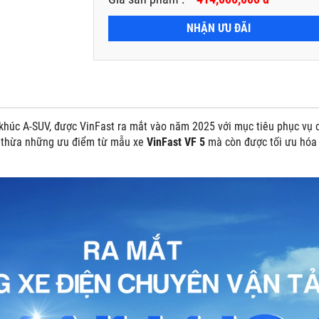
NHẬN ƯU ĐÃI
húc A-SUV, được VinFast ra mắt vào năm 2025 với mục tiêu phục vụ cá
 thừa những ưu điểm từ mẫu xe
VinFast VF 5
mà còn được tối ưu hóa 