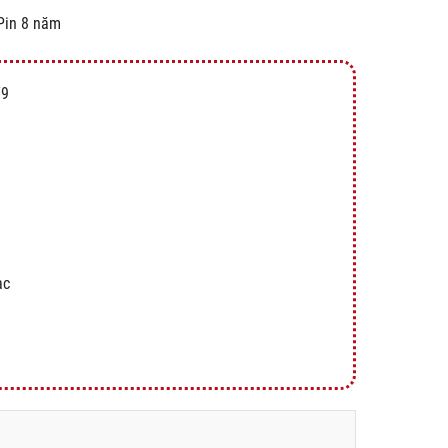
Pin 8 năm
79
ạc